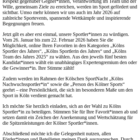
Respekt gegenüber Gegner*innen, Verantwortung im Team und der
Wille, gemeinsam Ziele zu erreichen, werden im Sport gefördert und
sichtbar. Umso mehr können wir uns auch im Jahr 2026 auf
zahlreiche Sportevents, spannende Wettkämpfe und inspirierende
Begegnungen freuen.
Jetzt gilt es aber erst einmal, unsere Sportler*innen zu würdigen.
Vom 26. Januar bis zum 22. Februar 2026 haben Sie die
Möglichkeit, online Ihren Favoriten in den Kategorien „Kölns
Sportler des Jahres“, „Kölns Sportlerin des Jahres“ und „Kölns
Team des Jahres 2025“ zu wählen. Aus den jeweils fünf besten
Kandidat*innen wählt ein unabhängiges Expertengremium den oder
die Gewinner*in. Ihre Stimme zählt!
Zudem werden im Rahmen der Kölschen SportNacht „Kölns
Nachwuchssportler*in“ sowie die „Person des Kölner Sports“
geehrt – eine Persönlichkeit, die sich im besonderen Maße um den
Sport in Köln verdient gemacht hat.
Ich möchte Sie herzlich einladen, sich an der Wahl zu Kölns
Sportler*in zu beteiligen. Stimmen Sie für Ihre Favorit*innen ab und
setzen damit ein Zeichen der Anerkennung und Wertschätzung für
die Spitzenleistungen der Kölner Sportler*innen.
Abschließend möchte ich die Gelegenheit nutzen, allen
Förder*innen und Beteiligten meinen Dank auszusprechen. Durch