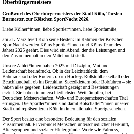
Ober­bürger­meisters
Grußwort des Ober­bürger­meisters der Stadt Köln, Torsten
Burmester, zur Kölschen SportNacht 2026.
Liebe Kölner*innen, liebe Sportler*innen, liebe Sportfamilie,
am 21. März feiert Köln seine Besten: Im Rahmen der Kölschen
SportNacht werden Kölns Sportler*innen und Kölns Team des
Jahres 2025 geehrt. Dies wird ein Abend, der die Leistungen und
den Zusammenhalt in den Mittelpunkt stellt.
Unsere Athlet*innen haben 2025 mit Disziplin, Mut und
Leidenschaft beeindruckt. Ob in der Leichtathletik, dem
Bahnradsport oder Rudern, ob im Hockey, Rollstuhlbasketball oder
Beachhandball, ob im Breaking, Speedklettern oder Bobfahren – sie
haben alles gegeben, Leidenschaft gezeigt und Bestleistungen
erzielt. Sie haben in unterschiedlichsten Wettkämpfen, bei
Deutschen Meisterschaften, Welt- und Europameisterschaften Titel
errungen. Die Sportler*innen sind damit Botschafter*innen unserer
Stadt und repräsentieren Köln im internationalen Sportgeschehen.
Der Sport besitzt eine besondere Bedeutung für den sozialen
Zusammenhalt. Er verbindet Menschen unterschiedlicher Herkunft,
Altersgruppen und sozialer Hintergründe. Werte wie Fairness,